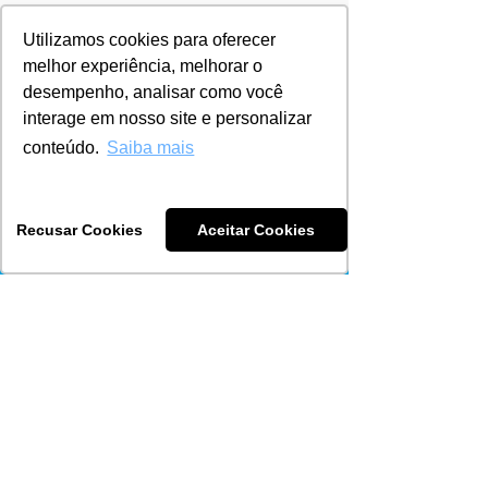
Utilizamos cookies para oferecer
melhor experiência, melhorar o
desempenho, analisar como você
interage em nosso site e personalizar
conteúdo.
Saiba mais
Recusar Cookies
Aceitar Cookies
© 2025 GIGTECH ENGENHARIA LTDA |
Todos os direitos reservados
CONTACTO
NUESTROS PREMIOS
PRODUCTOS
INICIO